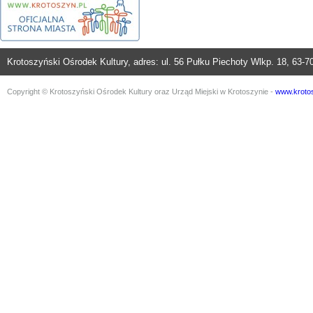
Krotoszyński Ośrodek Kultury, adres: ul. 56 Pułku Piechoty Wlkp. 18, 63-70
Copyright © Krotoszyński Ośrodek Kultury oraz Urząd Miejski w Krotoszynie -
www.krotos