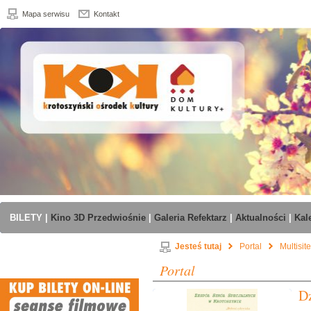
Mapa serwisu
Kontakt
BILETY
|
Kino 3D Przedwiośnie
|
Galeria Refektarz
|
Aktualności
|
Kal
Jesteś tutaj
Portal
Multisit
Portal
Dz