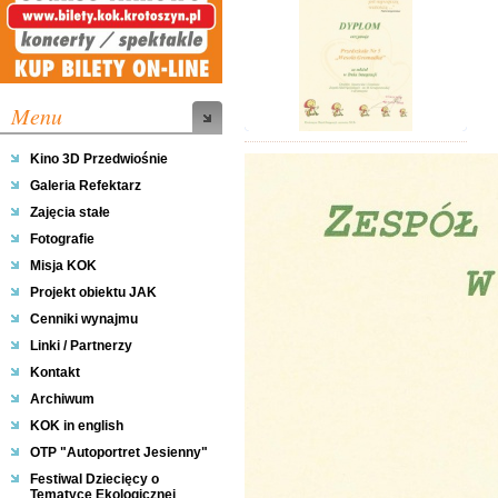
Menu
Kino 3D Przedwiośnie
Galeria Refektarz
Zajęcia stałe
Fotografie
Misja KOK
Projekt obiektu JAK
Cenniki wynajmu
Linki / Partnerzy
Kontakt
Archiwum
KOK in english
OTP "Autoportret Jesienny"
Festiwal Dziecięcy o
Tematyce Ekologicznej